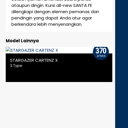
ataupun dingin. Kursi all-new SANTA FE
dilengkapi dengan elemen pemanas dan
pendingin yang dapat Anda atur agar
berkendara lebih menyenangkan.
Model Lainnya
370
JUTAAN
STARGAZER CARTENZ X
STA
3 Type
4 Ty